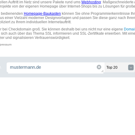
uellen Auftritt im Netz sind unsere Pakete rund ums
Webhosting
: Maßgeschneiderte A
tprojekte von der eigenen Homepage über Internet-Shops bis zu Lösungen für gr
zu bedienenden
Homepage-Baukasten
können Sie ohne Programmierkenntnisse Ihre
aus einer Vielzahl moderner Designvorlagen und passen Sie diese ganz nach Ihre
ziert zu Ihrem individuellen Internetauftritt.
ir bei Checkdomain groß. Sie können deshalb bei uns nicht nur eine eigene
Domai
 sich auch über das Thema SSL informieren und SSL-Zertifikate erwerben. Mit ein
zer und signalisieren Vertrauenswürdigkeit.
pressum
.
Top 20